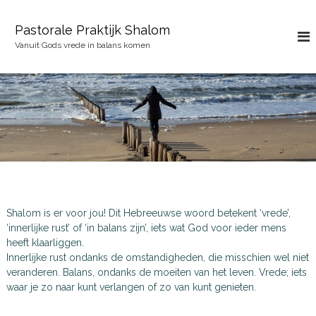
G
a
Pastorale Praktijk Shalom
n
Vanuit Gods vrede in balans komen
a
a
r
d
e
i
n
h
o
u
d
Shalom is er voor jou! Dit Hebreeuwse woord betekent ‘vrede’,
‘innerlijke rust’ of ‘in balans zijn’, iets wat God voor ieder mens
heeft klaarliggen.
Innerlijke rust ondanks de omstandigheden, die misschien wel niet
veranderen. Balans, ondanks de moeiten van het leven. Vrede; iets
waar je zo naar kunt verlangen of zo van kunt genieten.